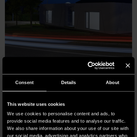
Tiny House LUX: la casa
stampata in 3D che ripensa
Consent
Details
About
l’abitare contemporaneo
This website uses cookies
We use cookies to personalise content and ads, to
provide social media features and to analyse our traffic.
LEGGI L'ARTICOLO
We also share information about your use of our site with
our social media, advertising and analytics partners who