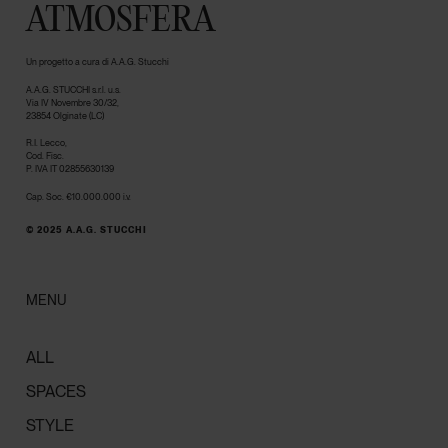
ATMOSFERA
Un progetto a cura di A.A.G. Stucchi
A.A.G. STUCCHI s.r.l. u.s.
Via IV Novembre 30/32,
23854 Olginate (LC)
R.I. Lecco,
Cod. Fisc.
P. IVA IT 02855630139
Cap. Soc. €10.000.000 i.v.
© 2025 A.A.G. STUCCHI
MENU
ALL
SPACES
STYLE