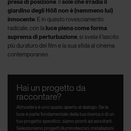
presa di posizione
. Il
sole che irradia il
giardino degli Höß non è (nemmeno lui)
innocente
. E in questo rovesciamento
radicale, con la
luce piena come forma
suprema di perturbazione
, si svela il lascito
più duraturo del film e la sua sfida al cinema
contemporaneo.
Hai un progetto da
raccontare?
Atmosfera è uno spazio aperto al dialogo.
Se la
luce è parte fondamentale della tua ricerca o di un
tuo progetto specifico, siamo pronti ad ascoltarti.
Selezioniamo progetti illuminotecnici, installazioni