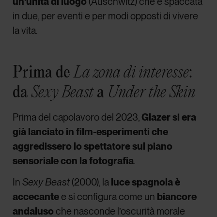
un’unità di luogo
(Auschwitz) che è spaccata
in due, per eventi e per modi opposti di vivere
la vita.
Prima de
:
La zona di interesse
da
a
Sexy Beast
Under the Skin
Prima del capolavoro del 2023,
Glazer si era
già lanciato in film-esperimenti che
aggredissero lo spettatore sul piano
sensoriale con la
fotografia
.
In
Sexy Beast
(2000), la
luce spagnola è
accecante
e si configura come un
biancore
andaluso
che nasconde l’oscurità morale