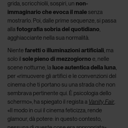
grida, scricchiolii, sospiri, un
non-
immaginario che evoca il male
senza
mostrarlo. Poi, dalle prime sequenze, si passa
alla
fotografia sobria del quotidiano
,
agghiacciante nella sua normalità.
Niente
faretti o illuminazioni artificiali
, ma
solo il
sole pieno di mezzogiorno
e, nelle
scene notturne, la
luce autentica della luna
,
per «rimuovere gli artifici e le convenzioni del
cinema che ti portano su una strada che non
sembrava pertinente qui. È psicologia dello
schermo», ha spiegato il regista a
Vanity Fair
.
«Il modo in cui il cinema feticizza, rende
glamour, dà potere: in questo contesto,
nessuna di queste cose era appropriata».