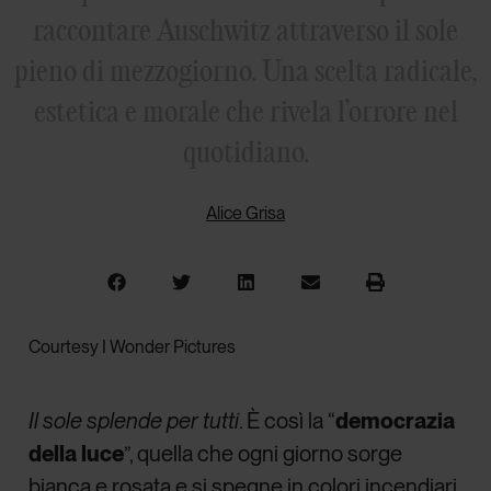
raccontare Auschwitz attraverso il sole
pieno di mezzogiorno. Una scelta radicale,
estetica e morale che rivela l’orrore nel
quotidiano.
Alice Grisa
Courtesy I Wonder Pictures
Il sole splende per tutti
. È così la “
democrazia
della luce
”, quella che ogni giorno sorge
bianca e rosata e si spegne in colori incendiari.