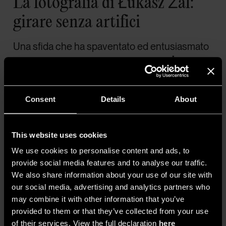
La fotografia di Łukasz Żal:
girare senza artifici
Una sfida che ha spaventato ed entusiasmato
il
direttore della fotografia
Łukasz Żal
,
polacco prodigio candidato all’Oscar per
Ida
e
per
Cold War
, oltre che responsabile in
Consent
Details
About
Hamnet
, film del 2025 dedicato al tragico lutto
di Shakespeare.
This website uses cookies
Le riprese sono state realizzate con
dieci
We use cookies to personalise content and ads, to
telecamere Sony VENICE
, controllate da
provide social media features and to analyse our traffic.
remoto e utilizzate in un
set illuminato
We also share information about your use of our site with
our social media, advertising and analytics partners who
esclusivamente da luce naturale
, s
enza
may combine it with other information that you’ve
riflettori né
fill light
. Il doppio ISO base della
provided to them or that they’ve collected from your use
macchina – 800 e 2500, come riporta
Sony
–
of their services. View the full declaration
here