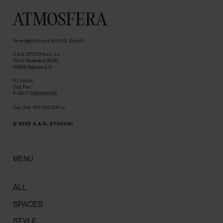
ATMOSFERA
Un progetto a cura di A.A.G. Stucchi
A.A.G. STUCCHI s.r.l. u.s.
Via IV Novembre 30/32,
23854 Olginate (LC)
R.I. Lecco,
Cod. Fisc.
P. IVA IT 02855630139
Cap. Soc. €10.000.000 i.v.
© 2025 A.A.G. STUCCHI
MENU
ALL
SPACES
STYLE