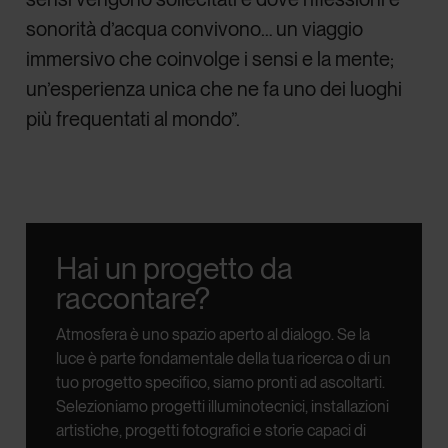
sonorità d’acqua convivono… un viaggio
immersivo che coinvolge i sensi e la mente;
un’esperienza unica che ne fa uno dei luoghi
più frequentati al mondo”.
Hai un progetto da
raccontare?
Atmosfera è uno spazio aperto al dialogo.
Se la
luce è parte fondamentale della tua ricerca o di un
tuo progetto specifico, siamo pronti ad ascoltarti.
Selezioniamo progetti illuminotecnici, installazioni
artistiche, progetti fotografici e storie capaci di