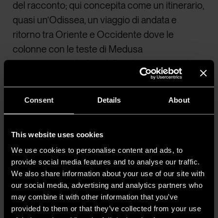
del racconto; qui concepita come un itinerario,
quasi un’Odissea, un viaggio di andata e
ritorno tra Oriente e Occidente dove le
colonne con le teste di Medusa
rappresentano la fine dell’andata e l’inizio del
ritorno, che sembrano rappresentare
simbolicamente il fluire della vita.
Consent
Details
About
L’acqua è la costante che si estende nella
Cisterna, sempre presente per tutto il viaggio.
This website uses cookies
Uno specchio ricorrente, che disegna i profili
We use cookies to personalise content and ads, to
in chiaroscuro all’andata e il profilo
provide social media features and to analyse our traffic.
architettonico al ritorno. Solo in un momento
We also share information about your use of our site with
our social media, advertising and analytics partners who
sporadico del viaggio, la luce delle colonne si
may combine it with other information that you’ve
dissolve per lasciare spazio a una nuova luce
provided to them or that they’ve collected from your use
che svela, radente, la superficie irregolare dei