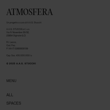
ATMOSFERA
Un progetto a cura di A.A.G. Stucchi
A.A.G. STUCCHI s.r.l. u.s.
Via IV Novembre 30/32,
23854 Olginate (LC)
R.I. Lecco,
Cod. Fisc.
P. IVA IT 02855630139
Cap. Soc. €10.000.000 i.v.
© 2025 A.A.G. STUCCHI
MENU
ALL
SPACES