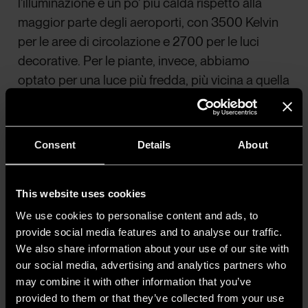
l’illuminazione è un po’ più calda rispetto alla
maggior parte degli aeroporti, con 3500 Kelvin
per le aree di circolazione e 2700 per le luci
decorative. Per le piante, invece, abbiamo
optato per una luce più fredda, più vicina a quella
naturale. La luce generale proviene da prodotti
forniti da ERCO ed iGuzzini. L’illuminazione per le
piante è di Lumenpulse. Le luci decorative sono
Consent
Details
About
di LOUSS, un produttore francese».
This website uses cookies
We use cookies to personalise content and ads, to
provide social media features and to analyse our traffic.
We also share information about your use of our site with
our social media, advertising and analytics partners who
may combine it with other information that you’ve
provided to them or that they’ve collected from your use