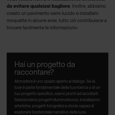
da evitare qualsiasi bagliore
. Inoltre, abbiamo
creato un pavimento semi-lucido e installato
moquette in alcune aree, tutto ciò contribuisce a
trovare facilmente le informazioni».
Hai un progetto da
raccontare?
Atmosfera è uno spazio aperto al dialogo.
Se la
luce è parte fondamentale della tua ricerca o di un
tuo progetto specifico, siamo pronti ad ascoltarti.
Selezioniamo progetti illuminotecnici, installazioni
artistiche, progetti fotografici e storie capaci di
esplorare il potenziale narrativo della luce.