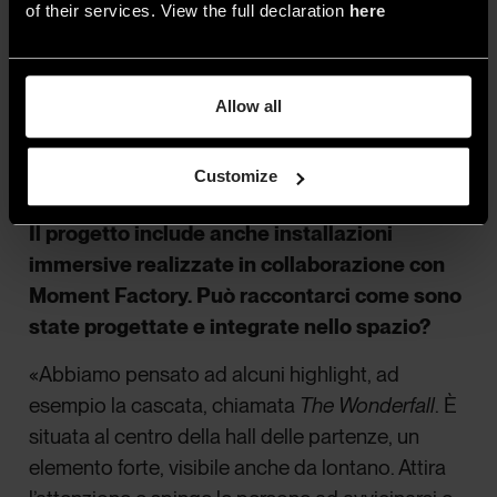
of their services. View the full declaration
here
Allow all
4. Terminal 2, Changi Airport, Singapore - Ph. credits
Changi Airport Group, Fabian Ong
Customize
Il progetto include anche installazioni
immersive realizzate in collaborazione con
Moment Factory. Può raccontarci come sono
state progettate e integrate nello spazio?
«Abbiamo pensato ad alcuni highlight, ad
esempio la cascata, chiamata
The Wonderfall
. È
situata al centro della hall delle partenze, un
elemento forte, visibile anche da lontano. Attira