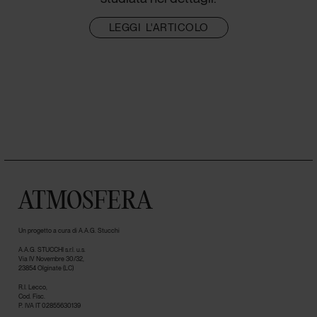
LEGGI L'ARTICOLO
ATMOSFERA
Un progetto a cura di A.A.G. Stucchi
A.A.G. STUCCHI s.r.l. u.s.
Via IV Novembre 30/32,
23854 Olginate (LC)
R.I. Lecco,
Cod. Fisc.
P. IVA IT 02855630139