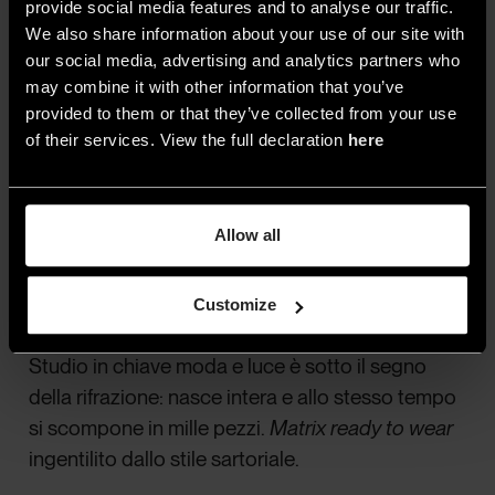
provide social media features and to analyse our traffic.
We also share information about your use of our site with
our social media, advertising and analytics partners who
may combine it with other information that you’ve
provided to them or that they’ve collected from your use
Acne Studio Primavera/Estate
of their services. View the full declaration
here
2024: la palla da discoteca
Come sarebbe il mondo se lo guardassimo
Allow all
attraverso la luce di una
maxi-palla da
discoteca
schiantata contro un angolo della
scenografia, con tanti frammenti luminosi
Customize
schizzati sul pavimento? La collezione di Acne
Studio in chiave moda e luce è sotto il segno
della rifrazione: nasce intera e allo stesso tempo
si scompone in mille pezzi.
Matrix ready to wear
ingentilito dallo stile sartoriale.