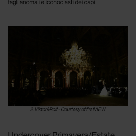
tagli anomali e iconoclasti dei capi.
2. Viktor&Rolf - Courtesy of firstVIEW
Undercover Primavera/Estate