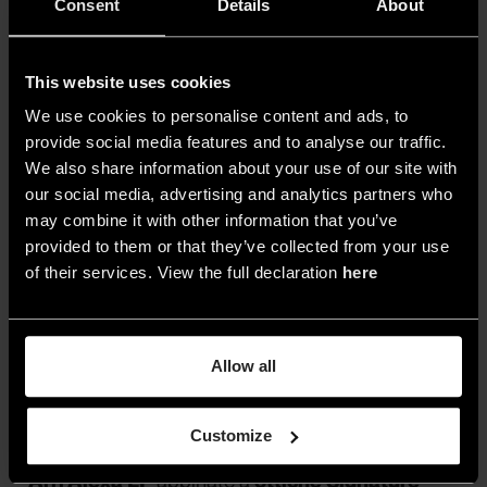
ha dichiarato Steven Fierberg, ASC, direttore
Consent
Details
About
della fotografia della serie, in un’intervista ad
American Cinematograph. Nato a Detroit ma
This website uses cookies
newyorchese nel cuore e losangelino per
We use cookies to personalise content and ads, to
professione, Fierberg ha dimostrato
provide social media features and to analyse our traffic.
sensibilità
nel confezionare un
contesto di
We also share information about your use of our site with
arte, rigore formale e parossismi estetici
our social media, advertising and analytics partners who
may combine it with other information that you’ve
per raccontare la storia dell’americana media,
provided to them or that they’ve collected from your use
pragmatica e iperperformante, attratta da
of their services. View the full declaration
here
concetti ontologicamente più europei come
l’arte, la sensualità, la bellezza.
Allow all
Customize
Per disneyficare, Fierberg ha utilizzato
camere
Arri Alexa LF
abbinate a
ottiche Signature