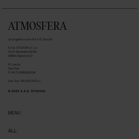
ATMOSFERA
Un progetto a cura di A.A.G. Stucchi
A.A.G. STUCCHI s.r.l. u.s.
Via IV Novembre 30/32,
23854 Olginate (LC)
R.I. Lecco,
Cod. Fisc.
P. IVA IT 02855630139
Cap. Soc. €10.000.000 i.v.
© 2025 A.A.G. STUCCHI
MENU
ALL