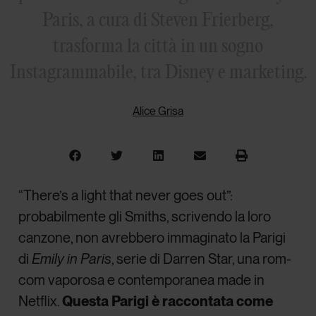
Paris, a cura di Steven Frierberg,
trasforma la città in un sogno
Instagrammabile, tra Disney e marketing.
Alice Grisa
“There’s a light that never goes out”:
probabilmente gli Smiths, scrivendo la loro
canzone, non avrebbero immaginato la Parigi
di
Emily in Paris
, serie di Darren Star, una rom-
com vaporosa e contemporanea made in
Netflix.
Questa Parigi è raccontata come