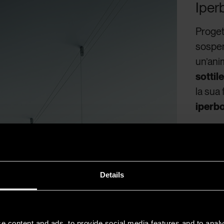
Iper
Proget
sospen
un’ani
sottil
la sua
iperbo
Details
e content and ads, to provide social media features and to analy