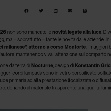
026
non sono mancate le
novità legate alla luce
. Di
ing
, ma – soprattutto – tante le novità dalle aziende. In qu
uci milanese”, attorno a corso Monforte
, i maggiori
 d’autore, mantenendo viva l’attenzione sul comparto n
ione da terra di
Nocturne
, design di
Konstantin Gric
eggeri corpi lampada sono in vetro borosilicato soffi
uce primaria ad alta prestazione (focalizzata o diffusa
tro, donando al materiale trasparente una qualità lumi