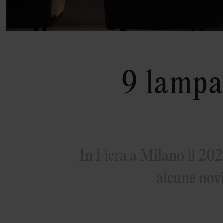
9 lampa
In Fiera a Milano il 202
alcune novi