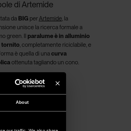
bole di Artemide
tata da
BIG
per
Artemide
, la
sione unisce la ricerca formale a
mo green. Il
paralume è in alluminio
e tornito
, completamente riciclabile, e
 forma è quella di una
curva
lica
ottenuta tagliando un cono.
About
se our traffic. We also share