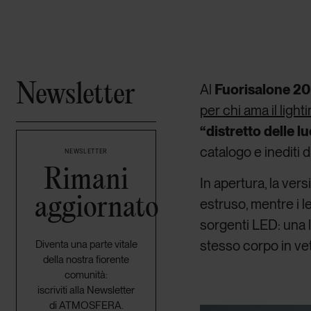
Newsletter
Al
Fuorisalone 2
per chi ama il light
“distretto delle l
catalogo e inediti
NEWSLETTER
Rimani
In apertura, la vers
aggiornato
estruso, mentre i l
sorgenti LED: una l
stesso corpo in ve
Diventa una parte vitale
della nostra fiorente
comunità:
iscriviti alla Newsletter
di ATMOSFERA.