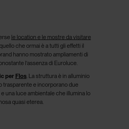
verse
le location e le mostre da visitare
ello che ormai è a tutti gli effetti il
 brand hanno mostrato ampliamenti di
onostante l’assenza di Euroluce.
ic per
Flos
. La struttura è in alluminio
ato trasparente e incorporano due
) e una luce ambientale che illumina lo
nosa quasi eterea.