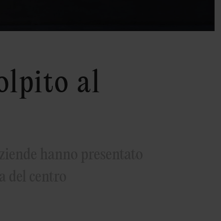
lpito al
6
 aziende hanno presentato
a del centro