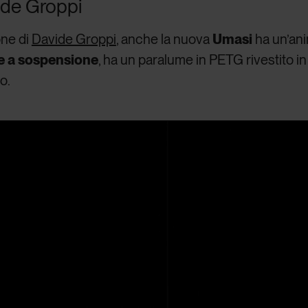
ide Groppi
ne di
Davide Groppi
, anche la nuova
Umasi
ha un’ani
 e a sospensione
, ha un paralume in PETG rivestito in 
o.