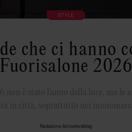
STYLE
de che ci hanno co
Fuorisalone 202
6 non è stato l'anno della luce, ma le
tà in città, soprattutto nei monomarc
Redazione AtmosferaMag