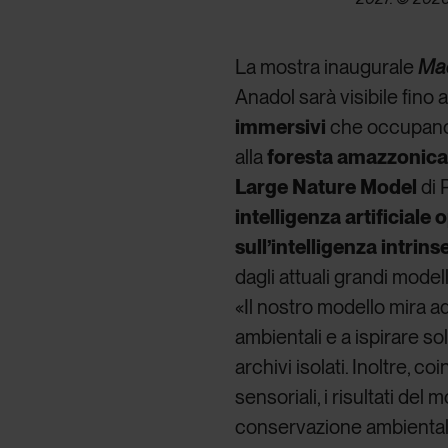
La mostra inaugurale
Mac
Anadol sarà visibile fino 
immersivi
che occupano t
alla
foresta
amazzonic
Large Nature Model
di 
intelligenza artificial
sull’intelligenza intrin
dagli attuali grandi modell
«Il nostro modello mira 
ambientali e a ispirare s
archivi isolati. Inoltre, c
sensoriali, i risultati del
conservazione ambientale