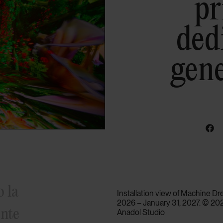
p
dedi
gene
o la
Installation view of Machine D
2026 – January 31, 2027. © 202
ente
Anadol Studio