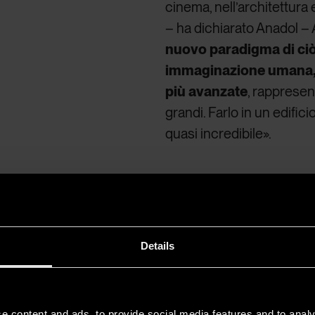
cinema, nell’architettura 
– ha dichiarato Anadol 
nuovo paradigma di ci
immaginazione umana, i
più avanzate
, rappresen
grandi. Farlo in un edific
quasi incredibile».
Dataland: l’imm
l’intelligenza d
Details
Dataland è, di fatto, il p
dell’Intelligenza Artificia
forme artistiche emerg
e content and ads, to provide social media features and to analy