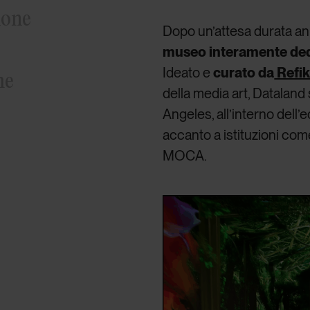
ione
Dopo un’attesa durata ann
museo interamente dedica
Ideato e
curato da
Refik
he
della media art, Dataland
Angeles, all’interno dell
accanto a istituzioni com
MOCA.