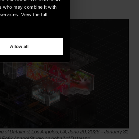
ers who may combine it with
services. View the full
Allow all
ing of Dataland, Los Angeles, CA, June 20, 2026 – January 31,
Refik Anadol Studio on behalf of Dataland.