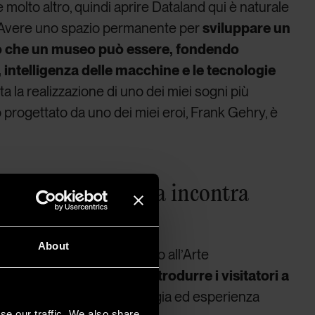
e molto altro, quindi aprire Dataland qui è naturale
– Avere uno spazio permanente per
sviluppare un
ò che un museo può essere, fondendo
ntelligenza delle macchine e le tecnologie
ta la realizzazione di uno dei miei sogni più
io progettato da uno dei miei eroi, Frank Gehry, è
aginazione umana incontra
elle macchine
About
rimo museo al mondo dedicato all’Arte
le; il suo percorso punta a
introdurre i visitatori a
enti
, al confine tra tecnologia ed esperienza
se our traffic. We also share