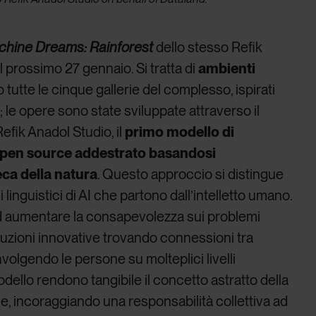
hine Dreams: Rainforest
dello stesso Refik
al prossimo 27 gennaio. Si tratta di
ambienti
utte le cinque gallerie del complesso, ispirati
a
; le opere sono state sviluppate attraverso il
Refik Anadol Studio, il
primo modello di
e open source addestrato basandosi
seca della natura
. Questo approccio si distingue
i linguistici di AI che partono dall’intelletto umano.
ad aumentare la consapevolezza sui problemi
oluzioni innovative trovando connessioni tra
oinvolgendo le persone su molteplici livelli
 modello rendono tangibile il concetto astratto della
, incoraggiando una responsabilità collettiva ad