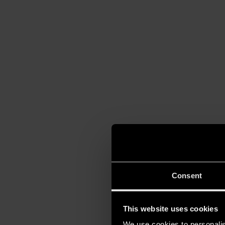
Consent
This website uses cookies
We use cookies to personalis