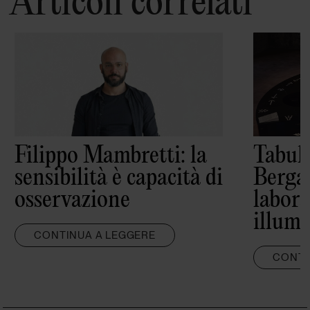
Articoli correlati
Filippo Mambretti: la
Tabula
sensibilità è capacità di
Berga
osservazione
labora
illumi
CONTINUA A LEGGERE
CONTI