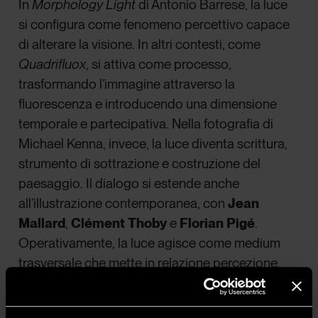
In
Morphology Light
di Antonio Barrese, la luce
si configura come fenomeno percettivo capace
di alterare la visione. In altri contesti, come
Quadrifluox
, si attiva come processo,
trasformando l’immagine attraverso la
fluorescenza e introducendo una dimensione
temporale e partecipativa. Nella fotografia di
Michael Kenna, invece, la luce diventa scrittura,
strumento di sottrazione e costruzione del
paesaggio. Il dialogo si estende anche
all’illustrazione contemporanea, con
Jean
Mallard
,
Clément Thoby
e
Florian Pigé
.
Operativamente, la luce agisce come medium
trasversale che mette in relazione percezione,
materia e immaginazione, attivando nello
spettatore un’esperienza visiva, cognitiva e