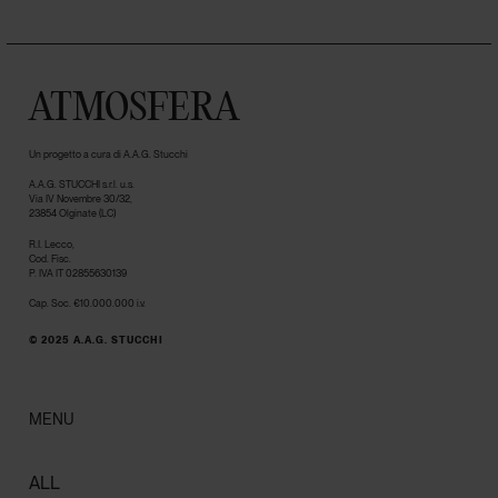
ATMOSFERA
Un progetto a cura di A.A.G. Stucchi
A.A.G. STUCCHI s.r.l. u.s.
Via IV Novembre 30/32,
23854 Olginate (LC)
R.I. Lecco,
Cod. Fisc.
P. IVA IT 02855630139
Cap. Soc. €10.000.000 i.v.
© 2025 A.A.G. STUCCHI
MENU
ALL