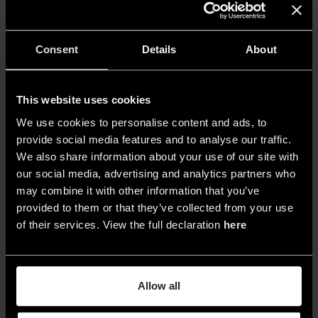
HERbarium
, come suggerisce il titolo, prende in
esame il ruolo della donna. Il concetto del lavoro
nasce dall’associazione secolare della donna
Consent
Details
About
come strega unita a quella più recente proposta
dalla letteratura e dalla filmografia dall’AI
concepita come donna. Da qui ne consegue che
This website uses cookies
la donna è strega e, se l’AI è donna, allora l’AI è
We use cookies to personalise content and ads, to
strega. Così ho immaginato questa tecno-strega
provide social media features and to analyse our traffic.
We also share information about your use of our site with
che creava pozioni d’amore, di morte e di sogno
our social media, advertising and analytics partners who
con piante digitali e corpi umani. Il lavoro, infatti,
may combine it with other information that you’ve
si compone di tre capitoli, tre pozioni che sono
provided to them or that they’ve collected from your use
appunto
Love Potion
,
Death Potion
e
Dream
of their services. View the full declaration
here
Potion
. Attualmente sto lavorando al capitolo
finale del lavoro, che si chiamerà
Psycho Potion
.
Allow all
La donna, l’amore e l’esperienza online ritornano
nella serie di sculture
A Love Story Like Many