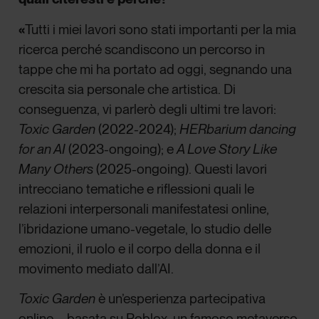
«
Tutti i miei lavori sono stati importanti per la mia
ricerca perché scandiscono un percorso in
tappe che mi ha portato ad oggi, segnando una
crescita sia personale che artistica. Di
conseguenza, vi parlerò degli ultimi tre lavori:
Toxic Garden
(2022-2024);
HERbarium dancing
for an AI
(2023-ongoing); e
A Love Story Like
Many Others
(2025-ongoing). Questi lavori
intrecciano tematiche e riflessioni quali le
relazioni interpersonali manifestatesi online,
l’ibridazione umano-vegetale, lo studio delle
emozioni, il ruolo e il corpo della donna e il
movimento mediato dall’AI.
Toxic Garden
è un’esperienza partecipativa
online – basata su Roblox, un famoso metaverso