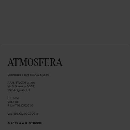
ATMOSFERA
Un progetto a cura di A.A.G. Stucchi
A.A.G. STUCCHI s.r.l. u.s.
Via IV Novembre 30/32,
23854 Olginate (LC)
R.I. Lecco,
Cod. Fisc.
P. IVA IT 02855630139
Cap. Soc. €10.000.000 i.v.
© 2025 A.A.G. STUCCHI