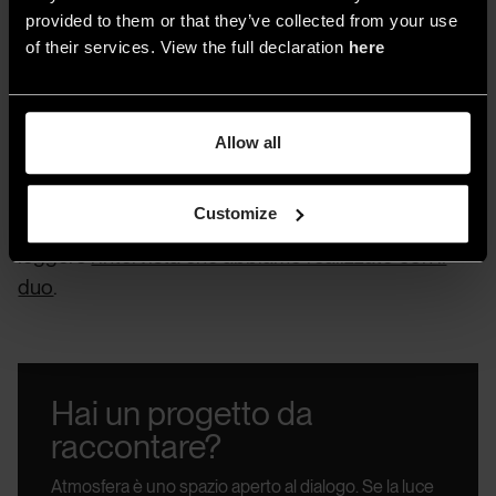
provided to them or that they’ve collected from your use
PARTECIPA ALLA LECTURE
of their services. View the full declaration
here
Allow all
Curiosi di scoprire di più sul lavoro di
Customize
Anonima/Luci?
In attesa della lecture, potete
leggere
l’intervista che abbiamo realizzato con il
duo
.
Hai un progetto da
raccontare?
Atmosfera è uno spazio aperto al dialogo.
Se la luce