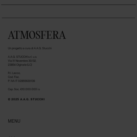
ATMOSFERA
Un progetto a cura di A.A.G. Stucchi
A.A.G. STUCCHI s.r.l. u.s.
Via IV Novembre 30/32,
23854 Olginate (LC)
R.I. Lecco,
Cod. Fisc.
P. IVA IT 02855630139
Cap. Soc. €10.000.000 i.v.
© 2025 A.A.G. STUCCHI
MENU