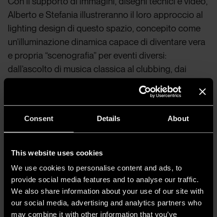
Con il supporto di immagini, disegni tecnici e video,
Alberto e Stefania illustreranno il loro approccio al
lighting design di questo spazio, concepito come
un’illuminazione dinamica capace di diventare vera
e propria “scenografia” per eventi diversi:
dall’ascolto di musica classica al clubbing, dai
workshop agli incontri privati. Dettagli tecnici,
curiosità di cantiere e un focus sulle sorgenti
luminose e sulla programmazione dei diversi
Consent
Details
About
scenari arricchiranno il racconto, in costante
dialogo con l’architettura di Muzio, riportata al suo
stato originale.
This website uses cookies
We use cookies to personalise content and ads, to
La lecture sarà in italiano con traduzione
provide social media features and to analyse our traffic.
simultanea in inglese
. Al termine dell’intervento, ai
We also share information about your use of our site with
partecipanti verrà concesso di interagire e porre
our social media, advertising and analytics partners who
domande ad Anonima/Luci.
may combine it with other information that you’ve