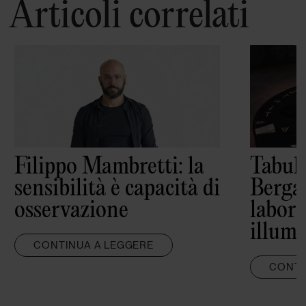
Articoli correlati
Filippo Mambretti: la
Tabula
sensibilità è capacità di
Berga
osservazione
labora
illumi
CONTINUA A LEGGERE
CONTI