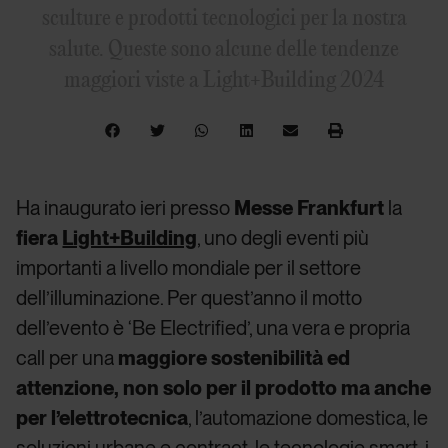
sculture e prodotti tecnologici per la nostra
salute. Queste sono alcune delle tendenze
maggiori viste a Light+Building 2024
Ha inaugurato ieri presso
Messe Frankfurt
la
fiera
Light+Building
, uno degli eventi più
importanti a livello mondiale per il settore
dell’illuminazione. Per quest’anno il motto
dell’evento è ‘Be Electrified’, una vera e propria
call per una
maggiore sostenibilità ed
attenzione, non solo per il prodotto ma anche
per l’elettrotecnica
, l’automazione domestica, le
soluzioni urbane e contract, le tecnologie smart, i