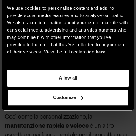
We use cookies to personalise content and ads, to
provide social media features and to analyse our traffic.
We also share information about your use of our site with
our social media, advertising and analytics partners who
may combine it with other information that you’ve
provided to them or that they’ve collected from your use
of their services. View the full declaration
here
Allow all
4. Tapis 3.0 by Wever & Ducrè
Customize
Così come la personalizzazione, la
manutenzione rapida e veloce
è un altro
aspetto ormai fondamentale per il prodotto, non