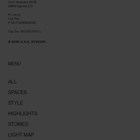
Via IV Novembre 30/32,
23854 Olginate (LC)
R.I. Lecco,
Cod. Fisc.
P. IVA IT 02855630139
Cap. Soc. €10.000.000 i.v.
© 2025 A.A.G. STUCCHI
MENU
ALL
SPACES
STYLE
HIGHLIGHTS
STORIES
LIGHT MAP