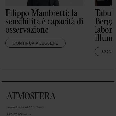
Filippo Mambretti: la
Tabula
sensibilità è capacità di
Berga
osservazione
labora
illumi
CONTINUA A LEGGERE
CONTI
ATMOSFERA
Un progetto a cura di A.A.G. Stucchi
A.A.G. STUCCHI s.r.l. u.s.