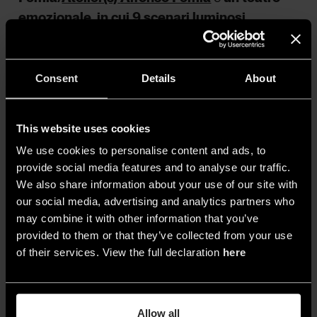
emozionale, in cui 9 scenari luminosi
preimpostati secondo il progetto di Artec Studio
vengono “lanciati”per far capire agli ospiti con
una dimostrazione pratica come i materiali, la
Consent
Details
About
profondità di una sala, la sua lettura emozionale,
possano variare tantissimo se utilizza luce calda
This website uses cookies
o fredda, se si punta sul colore, se si opta per
We use cookies to personalise content and ads, to
un’illuminazione d’accento o per una luce
provide social media features and to analyse our traffic.
d’ambiente.
We also share information about your use of our site with
our social media, advertising and analytics partners who
may combine it with other information that you’ve
provided to them or that they’ve collected from your use
of their services. View the full declaration
here
Allow all