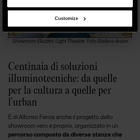
Customize
Showroom iGuzzini, Light Theatre. Foto Stefano Anzini
Centinaia di soluzioni
illuminotecniche: da quelle
per la cultura a quelle per
l’urban
È di Alfonso Femia anche il progetto dello
showroom vero e proprio, organizzato in un
percorso composto da diverse stanze che