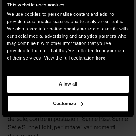
This website uses cookies
risorsa tecnica che come forma poetica. Il
We use cookies to personalise content and ads, to
progetto utilizza tecnologie avanzate, con un
provide social media features and to analyse our traffic.
impatto minimo sull’ambiente.
We also share information about your use of our site with
our social media, advertising and analytics partners who
may combine it with other information that you’ve
provided to them or that they’ve collected from your use
of their services. View the full declaration
here
Sunne
Sunne
è una
lampada solare autoalimentata
che cattura, immagazzina e produce luce al suo
Allow all
interno. Durante il giorno, raccoglie l’energia dal
sole e la conserva in una batteria integrata, di
Customize
notte, emette una luce che richiama i cicli naturali
del sole, con tre impostazioni: Sunne Rise, Sunne
Set e Sunne Light, per imitare i vari momenti
della giornata.