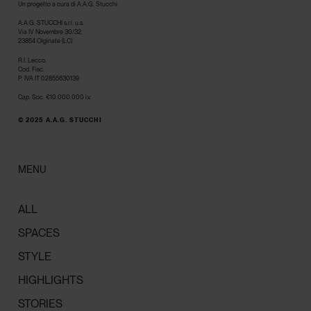
Un progetto a cura di A.A.G. Stucchi
A.A.G. STUCCHI s.r.l. u.s.
Via IV Novembre 30/32,
23854 Olginate (LC)
R.I. Lecco,
Cod. Fisc.
P. IVA IT 02855630139
Cap. Soc. €10.000.000 i.v.
© 2025 A.A.G. STUCCHI
MENU
ALL
SPACES
STYLE
HIGHLIGHTS
STORIES