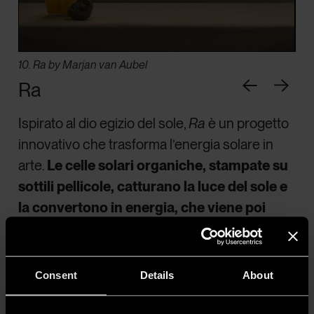
10. Ra by Marjan van Aubel
11.
Ra
Ispirato al dio egizio del sole,
Ra
è un progetto
innovativo che trasforma l’energia solare in
arte.
Le celle solari organiche, stampate su
sottili pellicole, catturano la luce del sole e
la convertono in energia, che viene poi
immagazzinata in una batteria integrata
per alimentare la luce notturna
. La bellezza
di
Ra
risiede nella sua capacità di raccontare
Consent
Details
About
‘una storia di speranza’ per un
futuro post-
fossile
, dove l’energia solare è vista sia come