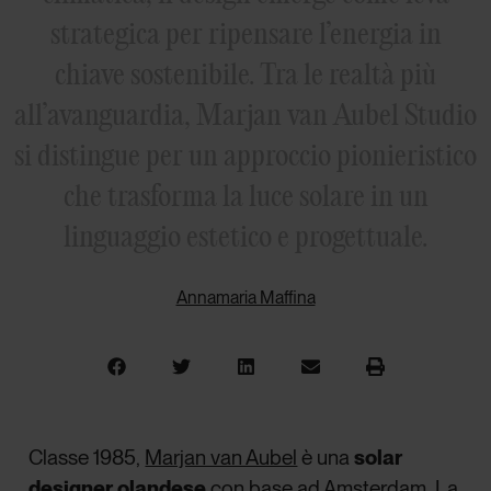
strategica per ripensare l’energia in
chiave sostenibile. Tra le realtà più
all’avanguardia, Marjan van Aubel Studio
si distingue per un approccio pionieristico
che trasforma la luce solare in un
linguaggio estetico e progettuale.
Annamaria Maffina
Classe 1985,
Marjan van Aubel
è una
solar
designer olandese
con base ad Amsterdam. La