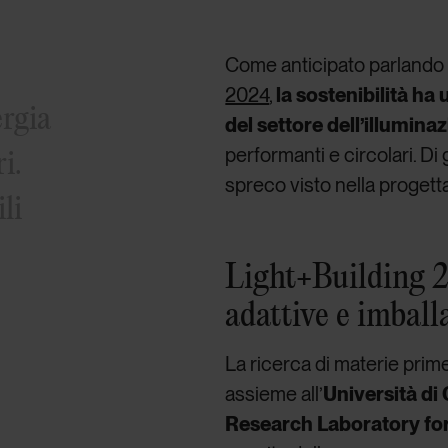
Come anticipato parlando 
2024
,
la sostenibilità ha
ergia
del settore dell’illumina
i.
performanti e circolari. D
spreco visto nella progetta
li
Light+Building 2
adattive e imball
La ricerca di materie prim
assieme all’
Università d
Research Laboratory fo