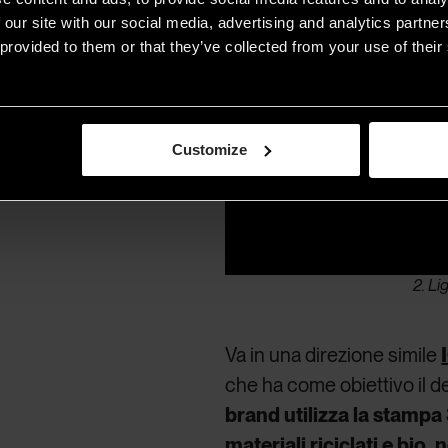
 our site with our social media, advertising and analytics partn
provided to them or that they’ve collected from your use of their 
Customize
2. Li
Va in una direzione simile
che ha come obiettivo il des
brand utilizza la stampa 3
materiali riciclati e bio,