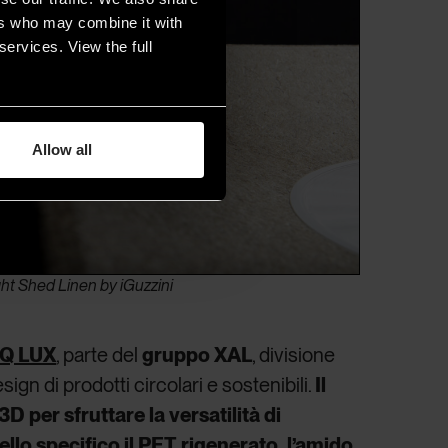
ers who may combine it with
services. View the full
Allow all
ght Shed Linen by iGuzzini
IQ LUX
, parte del
gruppo XAL
, divisione
ign di prodotti circolari e sostenibili.
Il
D per sfruttare la versatilità di
 nello specifico il PET rigenerato, l’amido