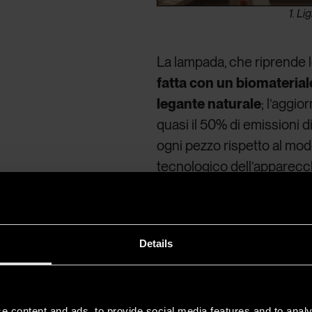
1. Li
La lampada, che riprende l
fatta con un biomateriale
legante naturale
; l’aggi
quasi il 50% di emissioni d
ogni pezzo rispetto al mod
tecnologico dell’apparecc
vocale.
Details
e content and ads, to provide social media features and to analy