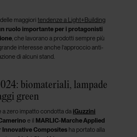
delle maggiori
tendenze a Light+Building
 un ruolo importante per i protagonisti
zione
, che lavorano a prodotti sempre più
i grande interesse anche l’approccio anti-
zione di alcuni stand.
024: biomateriali, lampade
aggi green
e a zero impatto condotta da
iGuzzini
i Camerino
e il
MARLIC-Marche Applied
r Innovative Composites
ha portato alla