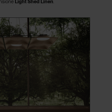
ensione
Light Shed Linen
.