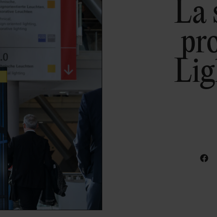
La 
pr
Lig