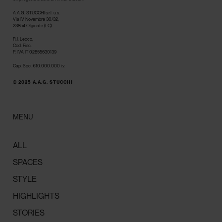
A.A.G. STUCCHI s.r.l. u.s.
Via IV Novembre 30/32,
23854 Olginate (LC)
R.I. Lecco,
Cod. Fisc.
P. IVA IT 02855630139
Cap. Soc. €10.000.000 i.v.
© 2025 A.A.G. STUCCHI
MENU
ALL
SPACES
STYLE
HIGHLIGHTS
STORIES