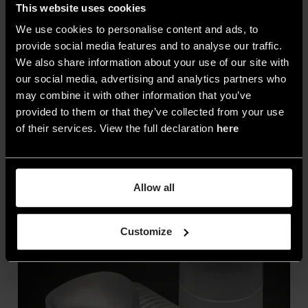
This website uses cookies
con differenti realtà, dalla piccola impresa
artigianale familiare alla grande realtà industriale.
We use cookies to personalise content and ads, to
provide social media features and to analyse our traffic.
Le dinamiche sono spesso le medesime, una
We also share information about your use of our site with
questione di scala.
our social media, advertising and analytics partners who
may combine it with other information that you’ve
provided to them or that they’ve collected from your use
of their services. View the full declaration
here
Allow all
Customize