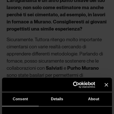
L’artigianalità è un altro punto chiave del tuo
lavoro; non solo come estimatore ma anche
perché ti sei cimentato, ad esempio, in lavori
in fornace a Murano. Consiglieresti ai giovani
progettisti una simile esperienza?
Sicuramente. Tuttora ritengo molto importante
cimentarsi con varie realtà cercando di
apprendere differenti metodologie. Parlando di
fornace, posso sicuramente sostenere che le
collaborazioni con
Salviati
e
Purho Murano
sono state basilari per permettermi di
comprendere le fasi produttive del vetro, pregi e
difetti, così come lavorare la pelle piuttosto che
metalli, marmi o essenze mi ha permesso di
Consent
Details
About
apprendere le varie tecniche di lavorazione;
aspetto fondamentale se l’obiettivo è cimentarsi