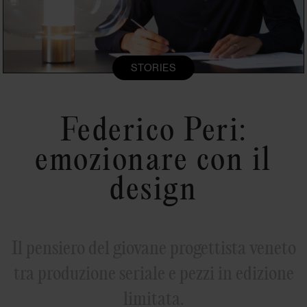
STORIES
Federico Peri:
emozionare con il
design
Il pensiero del giovane progettista veneto
tra produzione seriale e pezzi in edizione
limitata.