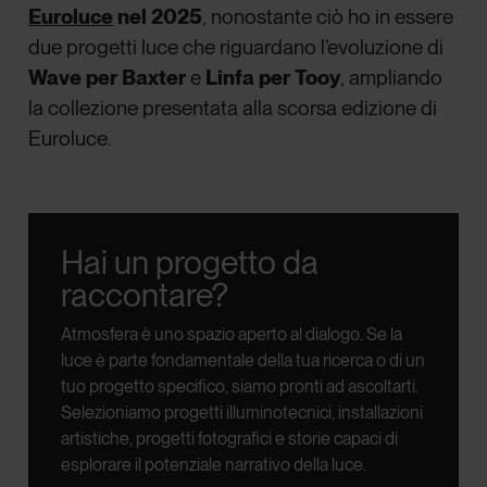
Euroluce
nel 2025
, nonostante ciò ho in essere
due progetti luce che riguardano l’evoluzione di
Wave per Baxter
e
Linfa per Tooy
, ampliando
la collezione presentata alla scorsa edizione di
Euroluc
e.
Hai un progetto da
raccontare?
Atmosfera è uno spazio aperto al dialogo.
Se la
luce è parte fondamentale della tua ricerca o di un
tuo progetto specifico, siamo pronti ad ascoltarti.
Selezioniamo progetti illuminotecnici, installazioni
artistiche, progetti fotografici e storie capaci di
esplorare il potenziale narrativo della luce.