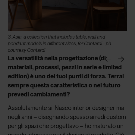
3. Asia, a collection that includes table, wall and
4. 
pendant models in different sizes, for Contardi - ph.
plat
courtesy Contardi
La versatilità nella progettazione (di
materiali, processi, pezzi in serie e limited
edition) è uno dei tuoi punti di forza. Terrai
sempre questa caratteristica o nel futuro
prevedi cambiamenti?
Assolutamente si. Nasco interior designer ma
negli anni – disegnando spesso arredi custom
per gli spazi che progettavo – ho maturato un
grande interesse per il design di prodotto. Ciò