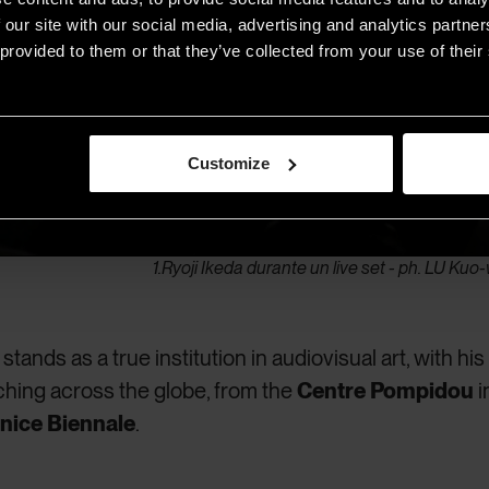
 our site with our social media, advertising and analytics partn
provided to them or that they’ve collected from your use of their 
Customize
1.Ryoji Ikeda durante un live set - ph. LU Kuo
stands as a true institution in audiovisual art, with his
hing across the globe, from the
Centre Pompidou
i
nice Biennale
.