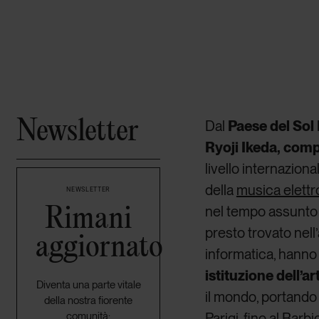
Newsletter
Dal
Paese del Sol
Ryoji Ikeda, comp
livello internazion
della
musica elettr
NEWSLETTER
Rimani
nel tempo assunto un
presto trovato nel
aggiornato
informatica, hanno f
istituzione dell’a
Diventa una parte vitale
il mondo, portando
della nostra fiorente
comunità:
Parigi, fino al Bar