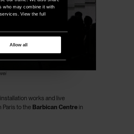
ers who may combine it with
services. View the full
Allow all
-wei
 installation works and live
n Paris to the
Barbican Centre
in