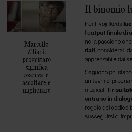
Il binomio l
Per Ryoji Ikeda
luc
l’
output finale di
nella passione che 
Marcello
dati
, considerati d
Ziliani:
progettare
apprezzabile dai s
significa
Seguono poi elabora
osservare,
un team di programm
ascoltare e
migliorare
musicali.
Il risult
entrano in dialog
regole del codice 
susseguirsi di impul