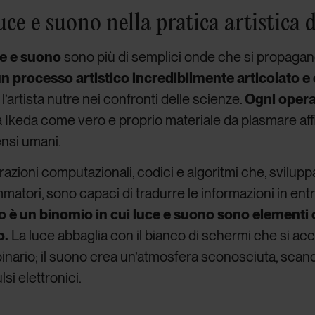
uce e suono nella pratica artistica 
e e suono
sono più di semplici onde che si propagan
 un processo artistico incredibilmente articolato 
l’artista nutre nei confronti delle scienze.
Ogni opera
a Ikeda come vero e proprio materiale da plasmare affi
ensi umani.
zioni computazionali, codici e algoritmi che, sviluppat
atori, sono capaci di tradurre le informazioni in entr
ato è un binomio in cui luce e suono sono elementi 
o.
La luce abbaglia con il bianco di schermi che si 
binario; il suono crea un’atmosfera sconosciuta, scan
si elettronici.