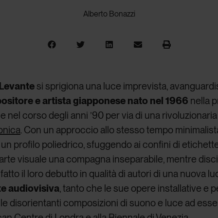
Alberto Bonazzi
 Levante
si sprigiona una luce imprevista, avanguardis
ositore e artista giapponese nato nel 1966
nella p
ale nel corso degli anni ’90 per via di una rivoluzion
onica
. Con un approccio allo stesso tempo minimalista 
 profilo poliedrico, sfuggendo ai confini di etichette e
l’arte visuale una compagna inseparabile, mentre dis
atto il loro debutto in qualità di autori di una nuova l
rte audiovisiva
, tanto che le sue
opere installative e
 le disorientanti composizioni di suono e luce ad es
bican Centre di Londra e alla Biennale di Venezia.