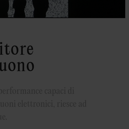
itore
suono
 performance capaci di
uoni elettronici, riesce ad
ue.