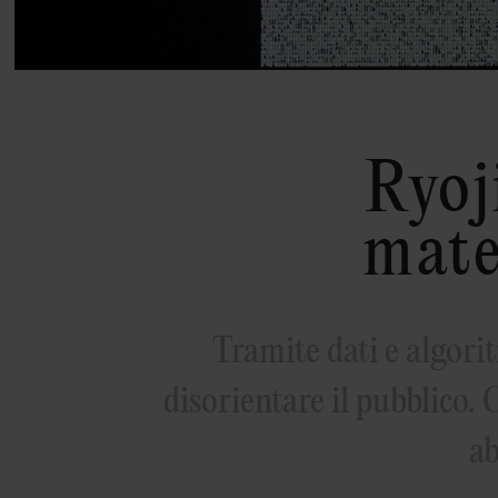
Ryoj
mate
Tramite dati e algori
disorientare il pubblico. 
ab