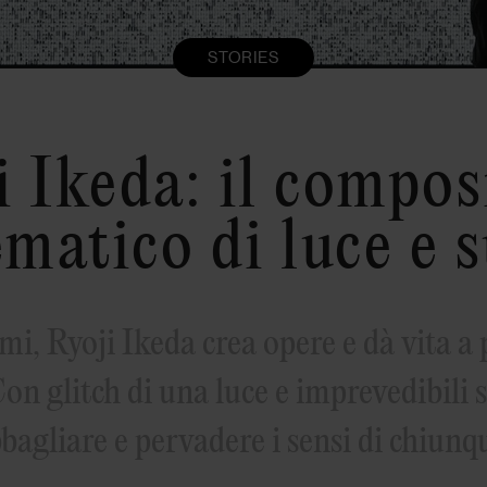
STORIES
i Ikeda: il compos
matico di luce e 
tmi, Ryoji Ikeda crea opere e dà vita a
Con glitch di una luce e imprevedibili s
bagliare e pervadere i sensi di chiunq