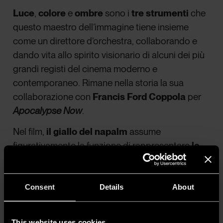
Luce
,
colore
e
ombre
sono i
tre strumenti
che
questo maestro dell’immagine tiene insieme
come un direttore d’orchestra, collaborando e
dando vita allo spirito visionario di alcuni dei più
grandi registi del cinema moderno e
contemporaneo. Rimane nella storia la sua
collaborazione con
Francis Ford Coppola
per
Apocalypse Now
.
Nel film,
il giallo del napalm
assume
figurativamente la funzione di rappresentare
la
violenza dei processi di civilizzazione
durante
la guerra del Vietnam, scagliato contro
il verde
della giungla
, un ambiente ostile, ignoto e
Consent
Details
About
metaforicamente sconfinato che sarà l’oblio per
tanti soldati americani. Così, come, nello stesso
This website uses cookies