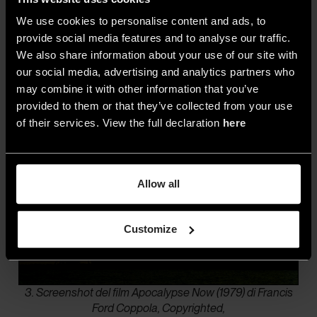
film,
il primo piano di Marlon Brando
nel
We use cookies to personalise content and ads, to
personaggio del colonnello Kurtz, tagliato da
provide social media features and to analyse our traffic.
ombre che fanno fluttuare il suo viso donando
We also share information about your use of our site with
pathos al monologo finale. Sempre con
our social media, advertising and analytics partners who
Coppola, Storaro firma la fotografia di
One from
may combine it with other information that you’ve
provided to them or that they’ve collected from your use
the Heart
del 1981, in cui ha la possibilità di dare
of their services. View the full declaration
here
libero sfogo alle sue ispirazioni visive in un
musical romantico con tinte accese.
Allow all
Customize
3. Screenshot del film Apocalypse Now (1979) di Francis
Ford Coppola, Copyrighted,