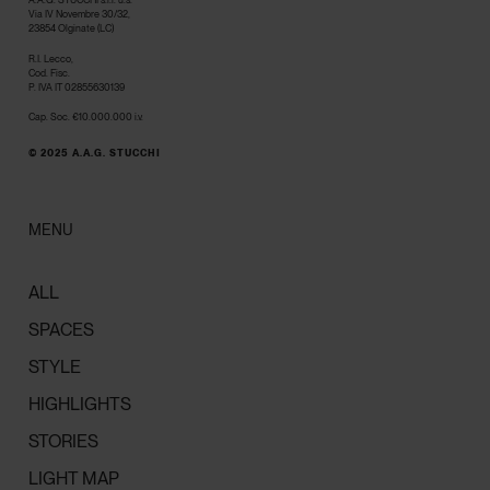
Via IV Novembre 30/32,
23854 Olginate (LC)
R.I. Lecco,
Cod. Fisc.
P. IVA IT 02855630139
Cap. Soc. €10.000.000 i.v.
© 2025 A.A.G. STUCCHI
MENU
ALL
SPACES
STYLE
HIGHLIGHTS
STORIES
LIGHT MAP