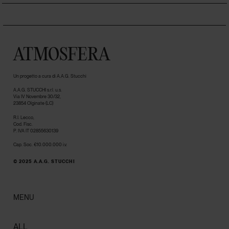
ATMOSFERA
Un progetto a cura di A.A.G. Stucchi
A.A.G. STUCCHI s.r.l. u.s.
Via IV Novembre 30/32,
23854 Olginate (LC)
R.I. Lecco,
Cod. Fisc.
P. IVA IT 02855630139
Cap. Soc. €10.000.000 i.v.
© 2025 A.A.G. STUCCHI
MENU
ALL