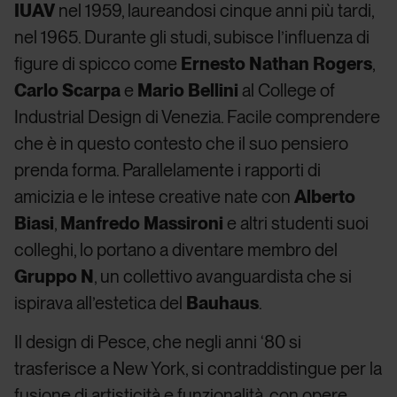
IUAV
nel 1959, laureandosi cinque anni più tardi,
nel 1965. Durante gli studi, subisce l’influenza di
figure di spicco come
Ernesto Nathan Rogers
,
Carlo Scarpa
e
Mario Bellini
al College of
Industrial Design di Venezia. Facile comprendere
che è in questo contesto che il suo pensiero
prenda forma. Parallelamente i rapporti di
amicizia e le intese creative nate con
Alberto
Biasi
,
Manfredo Massironi
e altri studenti suoi
colleghi, lo portano a diventare membro del
Gruppo N
, un collettivo avanguardista che si
ispirava all’estetica del
Bauhaus
.
Il design di Pesce, che negli anni ‘80 si
trasferisce a New York, si contraddistingue per la
fusione di artisticità e funzionalità, con opere