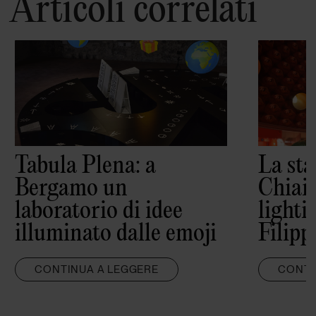
Articoli correlati
Tabula Plena: a
La st
Bergamo un
Chiaia
laboratorio di idee
lighti
illuminato dalle emoji
Filip
CONTINUA A LEGGERE
CONTI