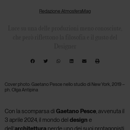
Redazione AtmosferaMag
Luce su una delle produzioni meno conosciute,
che però riflettono la filosofia e il gusto del
Designer
Cover photo: Gaetano Pesce nello studio di New York, 2019 –
ph. Olga Antipina
Con la scomparsa di
Gaetano Pesce
, avvenuta il
3 aprile 2024, il mondo del
design
e
dell’
architettura
perde uno dei suoi protagonisti