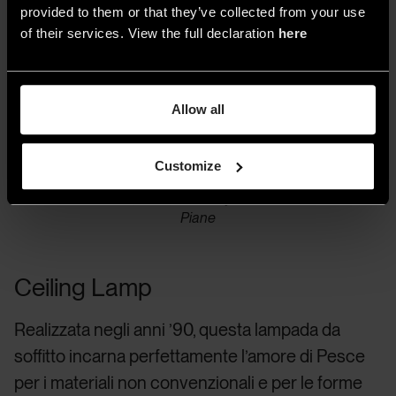
provided to them or that they’ve collected from your use
of their services. View the full declaration
here
Allow all
Customize
3. “SPAGHETTI LAMP”, Collezione Fish Design NYC,
Edizione Limitata, 1990, Courtesy of Galleria Luisa Delle
Piane
Ceiling Lamp
Realizzata negli anni ’90, questa lampada da
soffitto incarna perfettamente l’amore di Pesce
per i materiali non convenzionali e per le forme