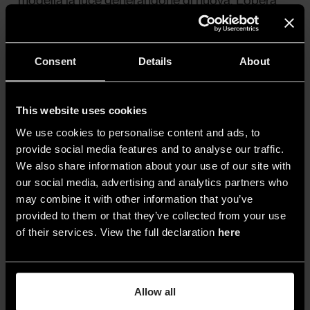
modella la luce generandone di nuova. L’opera
esiste in due dimensioni: una scultura fisica e un
suo gemello digitale, che ne riflette e amplifica il
comportamento. Ci interessa il confronto tra i
Consent
Details
About
due livelli: il digitale, dove le leggi sono poche e
ci sono limiti dati dai sensori, e il fisico, soggetto
This website uses cookies
a infiniti fattori. Questo confronto sintetizza la
We use cookies to personalise content and ads, to
nostra esplorazione del confine tra percezione
provide social media features and to analyse our traffic.
materiale e dimensione virtuale».
We also share information about your use of our site with
our social media, advertising and analytics partners who
may combine it with other information that you’ve
provided to them or that they’ve collected from your use
of their services. View the full declaration
here
Allow all