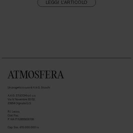
LEGGI L'ARTICOLO
ATMOSFERA
Un progetto a cura di A.A.G. Stucchi
A.A.G. STUCCHI s.r.l. u.s.
Via IV Novembre 30/32,
23854 Olginate (LC)
R.I. Lecco,
Cod. Fisc.
P. IVA IT 02855630139
Cap. Soc. €10.000.000 i.v.