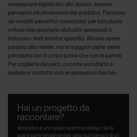
riassegnare significato allo spazio, spesso
percepito intuitivamente dal pubblico. Partiamo
da modelli percettivi consolidati per introdurre
rotture che spostano abitudini sensoriali o
inducono stati emotivi specifici. Alcune opere
parlano alla mente, ma la maggior parte viene
percepita con il corpo prima che con le parole.
Per coglierle davvero, occorre ascoltarlo e
restare in contatto con le sensazioni fisiche».
Hai un progetto da
raccontare?
Atmosfera è uno spazio aperto al dialogo.
Se la
luce è parte fondamentale della tua ricerca o di un