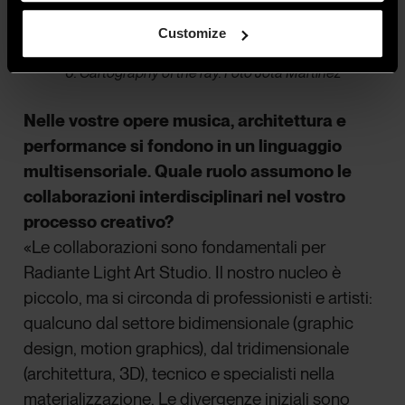
Customize
6. Cartography of the ray. Foto Jota Martinez
Nelle vostre opere musica, architettura e
performance si fondono in un linguaggio
multisensoriale. Quale ruolo assumono le
collaborazioni interdisciplinari nel vostro
processo creativo?
«Le collaborazioni sono fondamentali per
Radiante Light Art Studio. Il nostro nucleo è
piccolo, ma si circonda di professionisti e artisti:
qualcuno dal settore bidimensionale (graphic
design, motion graphics), dal tridimensionale
(architettura, 3D), tecnico e specialisti nella
materializzazione. Le divergenze iniziali sono