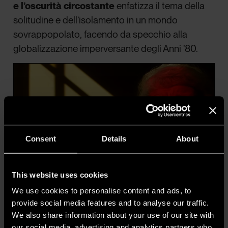
e l’oscurità circostante
enfatizza il tema della
solitudine e dell’isolamento in un mondo
sovrappopolato, facendo da specchio alla
globalizzazione imperversante degli Anni ’80.
Consent
Details
About
This website uses cookies
We use cookies to personalise content and ads, to
provide social media features and to analyse our traffic.
We also share information about your use of our site with
4. Roger Deakins - Ph Credits Genaro Molina. Courtesy of
our social media, advertising and analytics partners who