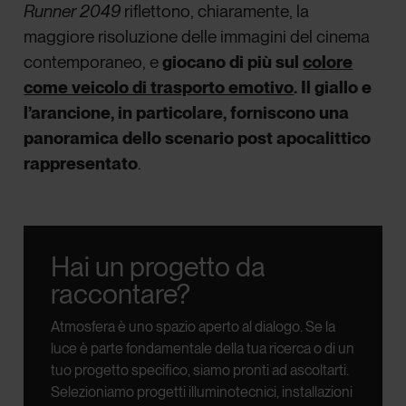
Runner 2049
riflettono, chiaramente, la
maggiore risoluzione delle immagini del cinema
contemporaneo, e
giocano di più sul
colore
come veicolo di trasporto emotivo
. Il giallo e
l’arancione, in particolare, forniscono una
panoramica dello scenario post apocalittico
rappresentato
.
Hai un progetto da
raccontare?
Atmosfera è uno spazio aperto al dialogo.
Se la
luce è parte fondamentale della tua ricerca o di un
tuo progetto specifico, siamo pronti ad ascoltarti.
Selezioniamo progetti illuminotecnici, installazioni