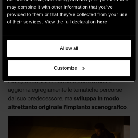
Los Angeles Times
may combine it with other information that you’ve
provided to them or that they’ve collected from your use
of their services. View the full declaration
here
Il sequel: Blade Runner 2049
Allow all
Interessante anche il sequel della pellicola,
Blade Runner 2049, del 2019 – non a caso l’anno
Customize
in cui è ambientato l’originale. Diretto sempre da
Ridley Scott, il film non solo porta avanti e
aggiorna egregiamente le tematiche percorse
dal suo predecessore, ma
sviluppa in modo
altrettanto originale l’impianto scenografico
.