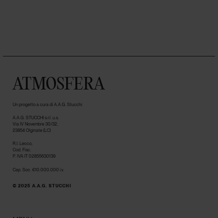
ATMOSFERA
Un progetto a cura di A.A.G. Stucchi
A.A.G. STUCCHI s.r.l. u.s.
Via IV Novembre 30/32,
23854 Olginate (LC)
R.I. Lecco,
Cod. Fisc.
P. IVA IT 02855630139
Cap. Soc. €10.000.000 i.v.
© 2025 A.A.G. STUCCHI