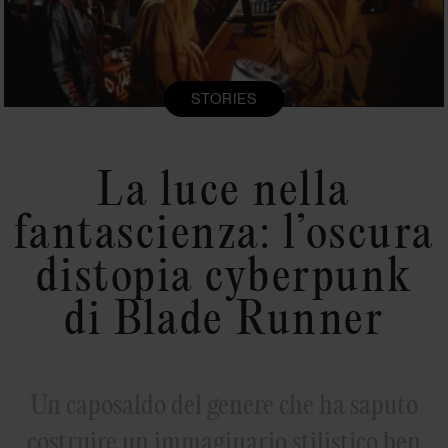
STORIES
La luce nella
fantascienza: l’oscura
distopia cyberpunk
di Blade Runner
Un caposaldo del genere che ha saputo
costruire un immaginario stilistico ben